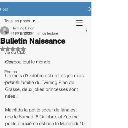
CONTACTEZ-NOUS POUR BÉNÉFICIER
Post
D’UNE SÉANCE D’ESSAI OFFERTE.
Tous les posts
Twirling Bâton
Tous les posts
19 mai 2020
1 min de lecture
Bulletin Naissance
Inscription
Compétitions
Noté NaN étoiles sur 5.
Vie du Club
Coucou tout le monde, 
Infos
Photos
Ce mois d'Octobre est un très joli mois 
Journal
pour la famille du Twirling Plan de 
Grasse, deux jolies princesses sont 
nées !
Mathlida la petite soeur de Iana est 
née le Samedi 6 Octobre, et Zoé ma 
petite deuxième est née le Mercredi 10 