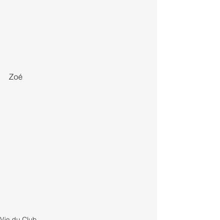
Zoé
Vie du Club