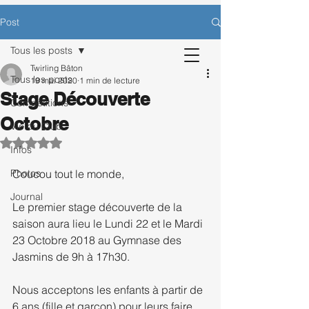
CONTACTEZ-NOUS POUR BÉNÉFICIER
Post
D’UNE SÉANCE D’ESSAI OFFERTE.
Tous les posts
Twirling Bâton
Tous les posts
19 mai 2020
1 min de lecture
Stage Découverte
Inscription
Compétitions
Octobre
Vie du Club
Noté NaN étoiles sur 5.
Infos
Photos
Coucou tout le monde,
Journal
Le premier stage découverte de la 
saison aura lieu le Lundi 22 et le Mardi 
23 Octobre 2018 au Gymnase des 
Jasmins de 9h à 17h30.
Nous acceptons les enfants à partir de 
6 ans (fille et garçon) pour leurs faire 