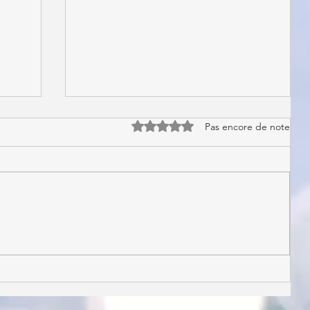
Vacances de la Toussaint
Noté 0 étoile sur 5.
Pas encore de note
Coucou tout le monde, Pour les
vacances de la Toussaint, nous
maintenons les cours du Samedi 19
Octobre. Un stage découverte aura
lieu le...