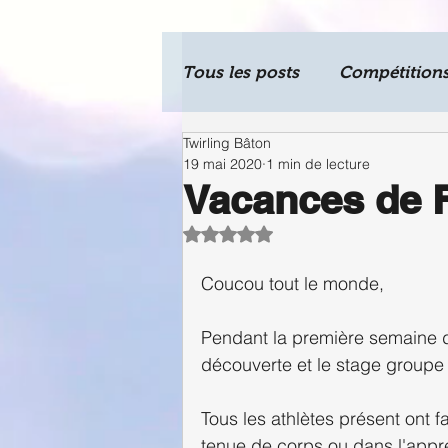
Tous les posts
Compétition
Twirling Bâton
Journal
19 mai 2020
1 min de lecture
Vacances de F
Noté NaN étoiles sur 5.
Coucou tout le monde, 
Pendant la première semaine de
découverte et le stage groupe
Tous les athlètes présent ont 
tenue de corps ou dans l'app