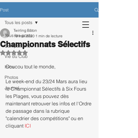
CONTACTEZ-NOUS POUR BÉNÉFICIER
Post
D’UNE SÉANCE D’ESSAI OFFERTE.
Tous les posts
Twirling Bâton
Tous les posts
19 mai 2020
1 min de lecture
Championnats Sélectifs
Inscription
Compétitions
Noté NaN étoiles sur 5.
Vie du Club
Coucou tout le monde, 
Infos
Photos
Le week-end du 23/24 Mars aura lieu 
Journal
le Championnat Sélectifs à Six Fours 
les Plages, vous pouvez dès 
maintenant retrouver les infos et l'Ordre 
de passage dans la rubrique 
"calendrier des compétitions" ou en 
cliquant 
ICI