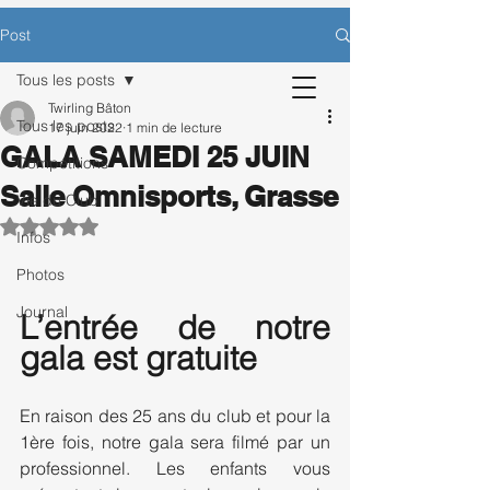
CONTACTEZ-NOUS POUR BÉNÉFICIER
Post
D’UNE SÉANCE D’ESSAI OFFERTE.
Tous les posts
Twirling Bâton
Tous les posts
17 juin 2022
1 min de lecture
GALA SAMEDI 25 JUIN
Inscription
Compétitions
Salle Omnisports, Grasse
Vie du Club
Noté NaN étoiles sur 5.
Infos
Photos
Journal
L’entrée de notre 
gala est gratuite
En raison des 25 ans du club et pour la 
1ère fois, notre gala sera filmé par un 
professionnel. Les enfants vous 