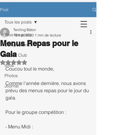
CONTACTEZ-NOUS POUR BÉNÉFICIER
Post
D’UNE SÉANCE D’ESSAI OFFERTE.
Tous les posts
Twirling Bâton
Tous les posts
19 mai 2020
1 min de lecture
Menus Repas pour le
Inscription
Compétitions
Gala
Vie du Club
Noté NaN étoiles sur 5.
Infos
Coucou tout le monde, 
Photos
Comme l'année dernière, nous avons 
Journal
prévu des menus repas pour le jour du 
gala.
Pour le groupe compétition : 
- Menu Midi : 