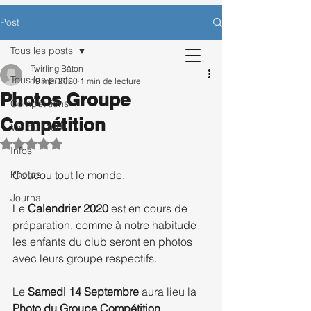
CONTACTEZ-NOUS POUR BÉNÉFICIER
Post
D’UNE SÉANCE D’ESSAI OFFERTE.
Tous les posts
Twirling Bâton
Tous les posts
19 mai 2020
1 min de lecture
Photos Groupe
Inscription
Compétitions
Compétition
Vie du Club
Noté NaN étoiles sur 5.
Infos
Photos
Coucou tout le monde, 
Journal
Le 
Calendrier 2020
 est en cours de 
préparation, comme à notre habitude 
les enfants du club seront en photos 
avec leurs groupe respectifs.
Le 
Samedi 14 Septembre
 aura lieu la 
Photo du Groupe Compétition
.