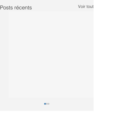
Voir tout
Posts récents
Vacances de la
Toussaint
Coucou tout le monde, Pour
0.0/5 (0)
Commentaires