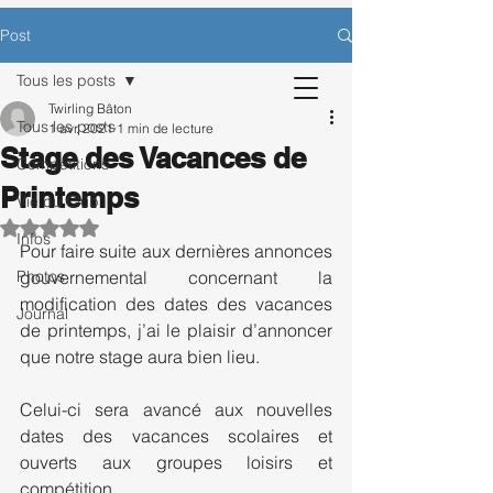
CONTACTEZ-NOUS POUR BÉNÉFICIER
Post
D’UNE SÉANCE D’ESSAI OFFERTE.
Tous les posts
Twirling Bâton
Tous les posts
1 avr. 2021
1 min de lecture
Stage des Vacances de
Inscription
Compétitions
Printemps
Vie du Club
Noté NaN étoiles sur 5.
Infos
Pour faire suite aux dernières annonces 
Photos
gouvernemental concernant la 
modification des dates des vacances 
Journal
de printemps, j’ai le plaisir d’annoncer 
que notre stage aura bien lieu.
Celui-ci sera avancé aux nouvelles 
dates des vacances scolaires et 
ouverts aux groupes loisirs et 
compétition.