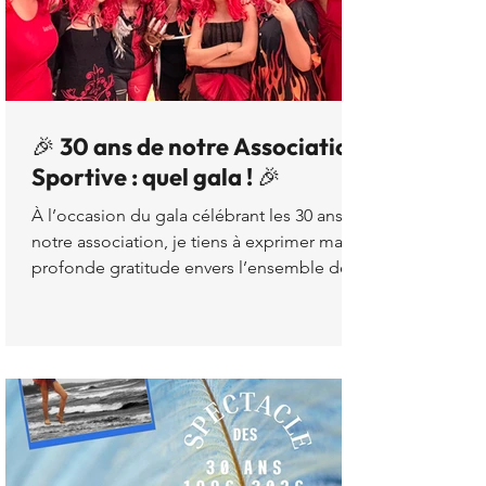
🎉 30 ans de notre Association
Sportive : quel gala ! 🎉
À l’occasion du gala célébrant les 30 ans de
notre association, je tiens à exprimer ma
profonde gratitude envers l’ensemble des
enfants. Malgré des conditions exigeantes
— la chaleur, les changements rapides
entre les chorégraphies — vous avez
démontré une remarquable capacité
d’adaptation et un engagement
exemplaire. Le travail réalisé depuis le
stage d’avril, au cours duquel nous avons
préparé de nombreuses danses, a porté