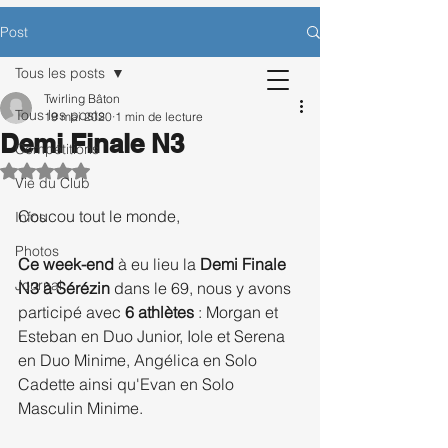
CONTACTEZ-NOUS POUR BÉNÉFICIER
Post
D’UNE SÉANCE D’ESSAI OFFERTE.
Tous les posts
Twirling Bâton
Tous les posts
19 mai 2020
1 min de lecture
Demi Finale N3
Inscription
Compétitions
Noté NaN étoiles sur 5.
Vie du Club
Coucou tout le monde, 
Infos
Photos
Ce week-end
 à eu lieu la 
Demi Finale 
Journal
N3 à Sérézin 
dans le 69, nous y avons 
participé avec 
6 athlètes
 : Morgan et 
Esteban en Duo Junior, Iole et Serena 
en Duo Minime, Angélica en Solo 
Cadette ainsi qu'Evan en Solo 
Masculin Minime.