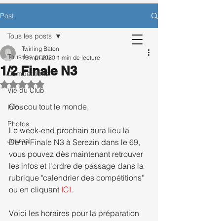
CONTACTEZ-NOUS POUR BÉNÉFICIER
Post
D’UNE SÉANCE D’ESSAI OFFERTE.
Tous les posts
Twirling Bâton
Tous les posts
19 mai 2020
1 min de lecture
1/2 Finale N3
Inscription
Compétitions
Noté NaN étoiles sur 5.
Vie du Club
Coucou tout le monde, 
Infos
Photos
Le week-end prochain aura lieu la 
Journal
Demi-Finale N3 à Serezin dans le 69, 
vous pouvez dès maintenant retrouver 
les infos et l'ordre de passage dans la 
rubrique "calendrier des compétitions" 
ou en cliquant 
ICI
.
Voici les horaires pour la préparation 